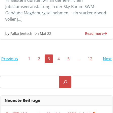
Gestern durften wir an der feierlichen
Jubiläumsveranstaltung in der Sky-Bar im SWM-
Gebäude Magdeburg teilnehmen – ein starker Abend
voller […]
Read more
by
Falko Jentsch
on
Mai 22
Posts
Posts
P
Page
Page
Page
Page
Page
Page
Previous
1
2
3
4
5
…
12
Next
navigation
navigation
n
Suchen
Neueste Beiträge