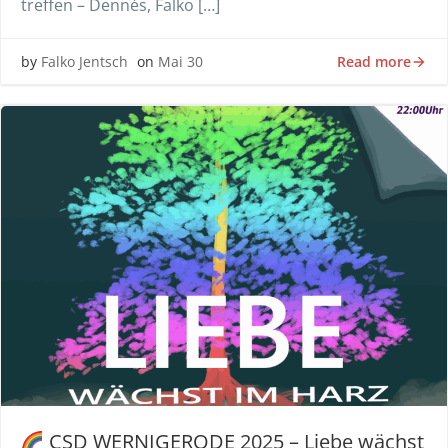
treffen – Dennés, Falko […]
Read more
by
Falko Jentsch
on
Mai 30
CSD WERNIGERODE 2025 – Liebe wächst