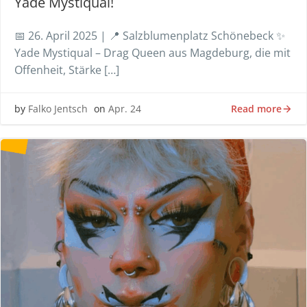
Yade Mystiqual!
📅 26. April 2025 | 📍 Salzblumenplatz Schönebeck ✨
Yade Mystiqual – Drag Queen aus Magdeburg, die mit
Offenheit, Stärke […]
Read more
by
Falko Jentsch
on
Apr. 24