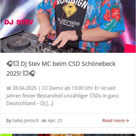
🎧💥 DJ Stev MC beim CSD Schönebeck
2025! 💥🎧
📅 28.04.2025 | 🏳️‍🌈 Demo ab 13:00 Uhr Er ist seit
Jahren fester Bestandteil unzähliger CSDs in ganz
Deutschland – DJ […]
Read more
by
Falko Jentsch
on
Apr. 21