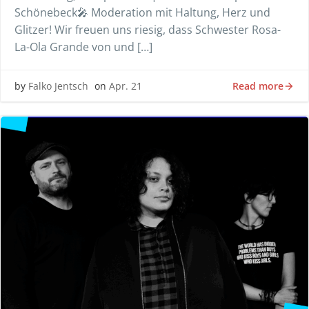
Schönebeck🎤 Moderation mit Haltung, Herz und
Glitzer! Wir freuen uns riesig, dass Schwester Rosa-
La-Ola Grande von und […]
Read more
by
Falko Jentsch
on
Apr. 21