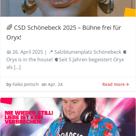
🌈 CSD Schönebeck 2025 – Bühne frei für
Oryx!
📅 26. April 2025 | 📍 Salzblumenplatz Schönebeck 🫀
Oryx is in the house! 🫀Seit 5 Jahren begeistert Oryx
als […]
Read more
by
Falko Jentsch
on
Apr. 24