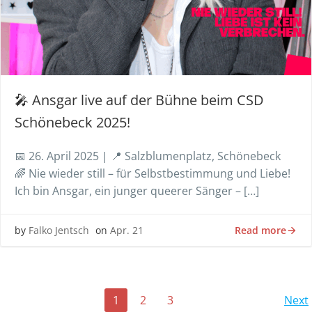
🎤 Ansgar live auf der Bühne beim CSD
Schönebeck 2025!
📅 26. April 2025 | 📍 Salzblumenplatz, Schönebeck
🌈 Nie wieder still – für Selbstbestimmung und Liebe!
Ich bin Ansgar, ein junger queerer Sänger – […]
Read more
by
Falko Jentsch
on
Apr. 21
Posts
P
Page
Page
Page
1
2
3
Next