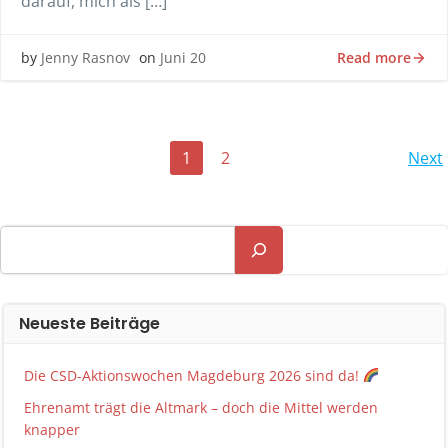
darauf, mich als […]
Read more
by
Jenny Rasnov
on
Juni 20
Posts
P
Page
Page
1
2
Next
navigation
n
Suchen
Neueste Beiträge
Die CSD-Aktionswochen Magdeburg 2026 sind da!
Ehrenamt trägt die Altmark – doch die Mittel werden
knapper