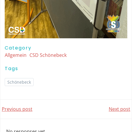
Category
Allgemein
CSD Schönebeck
Tags
Schönebeck
Post
Post
Previous post
Next post
navigation
navigatio
No responses yet