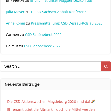
Erik Plettke
zu
Endlich ist unser Flaggen-Lexikon da!
Julia Meyer
zu
1. CSD Sachsen-Anhalt Konferenz
Anne König
zu
Pressemitteilung: CSD Dessau-Roßlau 2023
Carmen
zu
CSD Schönebeck 2022
Helmut
zu
CSD Schönebeck 2022
Search
for:
Neueste Beiträge
Die CSD-Aktionswochen Magdeburg 2026 sind da!
Ehrenamt trägt die Altmark – doch die Mittel werden