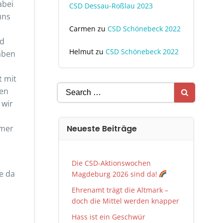
abei
CSD Dessau-Roßlau 2023
uns
Carmen
zu
CSD Schönebeck 2022
nd
Helmut
zu
CSD Schönebeck 2022
haben
t mit
Search
zen
for:
 wir
mmer
Neueste Beiträge
Die CSD-Aktionswochen
e da
Magdeburg 2026 sind da!
Ehrenamt trägt die Altmark –
doch die Mittel werden knapper
Hass ist ein Geschwür