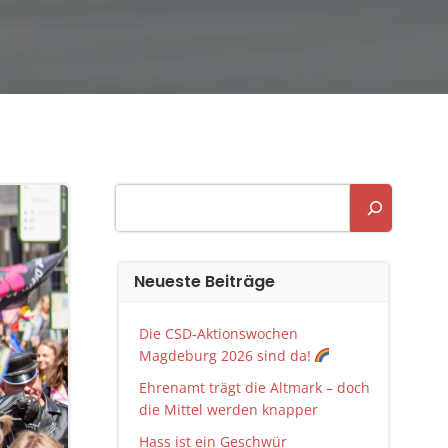
Suchen
Neueste Beiträge
Die CSD-Aktionswochen
Magdeburg 2026 sind da!
Ehrenamt trägt die Altmark – doch
die Mittel werden knapper
Hass ist ein Geschwür