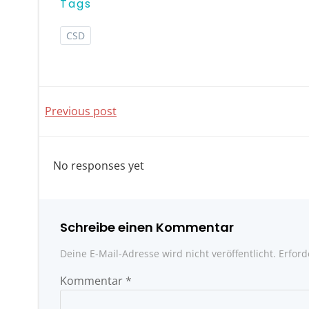
Tags
CSD
Post
Previous post
navigation
No responses yet
Schreibe einen Kommentar
Deine E-Mail-Adresse wird nicht veröffentlicht.
Erford
Kommentar
*