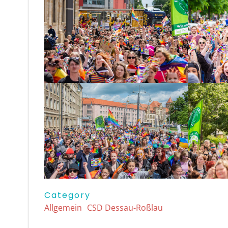
Category
Allgemein
CSD Dessau-Roßlau