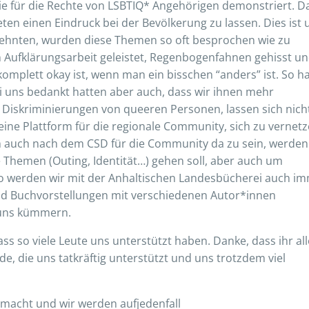
ie für die Rechte von LSBTIQ* Angehörigen demonstriert. D
ten einen Eindruck bei der Bevölkerung zu lassen. Dies ist 
hrzehnten, wurden diese Themen so oft besprochen wie zu
n Aufklärungsarbeit geleistet, Regenbogenfahnen gehisst u
 komplett okay ist, wenn man ein bisschen “anders” ist. So 
ei uns bedankt hatten aber auch, dass wir ihnen mehr
iskriminierungen von queeren Personen, lassen sich nich
 eine Plattform für die regionale Community, sich zu vernet
 auch nach dem CSD für die Community da zu sein, werden
 Themen (Outing, Identität…) gehen soll, aber auch um
So werden wir mit der Anhaltischen Landesbücherei auch i
nd Buchvorstellungen mit verschiedenen Autor*innen
 uns kümmern.
s so viele Leute uns unterstützt haben. Danke, dass ihr all
, die uns tatkräftig unterstützt und uns trotzdem viel
gemacht und wir werden aufjedenfall