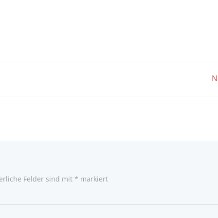
Post
N
navigation
erliche Felder sind mit
*
markiert