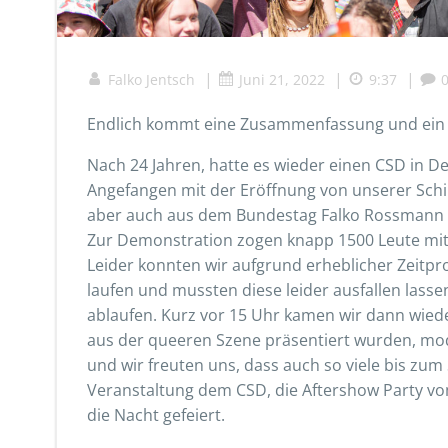
|
|
|
Falko Jentsch
Juni 21, 2022
9:37
Endlich kommt eine Zusammenfassung und ein V
Nach 24 Jahren, hatte es wieder einen CSD in D
Angefangen mit der Eröffnung von unserer Schi
aber auch aus dem Bundestag Falko Rossmann (
Zur Demonstration zogen knapp 1500 Leute mit 
Leider konnten wir aufgrund erheblicher Zeitp
laufen und mussten diese leider ausfallen lass
ablaufen. Kurz vor 15 Uhr kamen wir dann wiede
aus der queeren Szene präsentiert wurden, mo
und wir freuten uns, dass auch so viele bis zum
Veranstaltung dem CSD, die Aftershow Party v
die Nacht gefeiert.