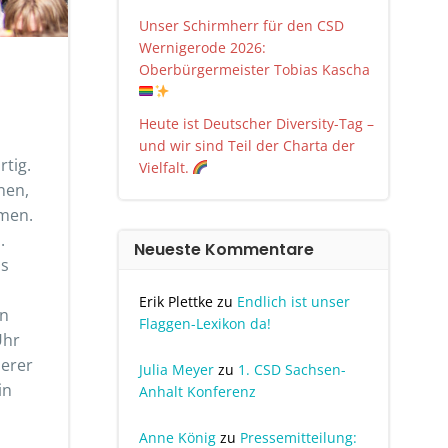
Unser Schirmherr für den CSD
Wernigerode 2026:
Oberbürgermeister Tobias Kascha
Heute ist Deutscher Diversity-Tag –
und wir sind Teil der Charta der
tig.
Vielfalt.
nen,
emen.
.
Neueste Kommentare
us
Erik Plettke
zu
Endlich ist unser
en
Flaggen-Lexikon da!
Uhr
serer
Julia Meyer
zu
1. CSD Sachsen-
in
Anhalt Konferenz
Anne König
zu
Pressemitteilung: