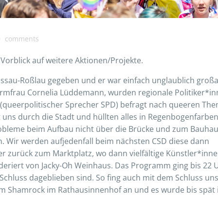
0
comments
orblick auf weitere Aktionen/Projekte.
essau-Roßlau gegeben und er war einfach unglaublich großar
rmfrau Cornelia Lüddemann, wurden regionale Politiker*in
queerpolitischer Sprecher SPD) befragt nach queeren Th
uns durch die Stadt und hüllten alles in Regenbogenfarben
robleme beim Aufbau nicht über die Brücke und zum Bauha
en. Wir werden aufjedenfall beim nächsten CSD diese dann
r zurück zum Marktplatz, wo dann vielfältige Künstler*inn
deriert von Jacky-Oh Weinhaus. Das Programm ging bis 22 
 Schluss dageblieben sind. So fing auch mit dem Schluss un
om Shamrock im Rathausinnenhof an und es wurde bis spät 