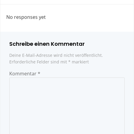
navigation
navigatio
No responses yet
Schreibe einen Kommentar
Deine E-Mail-Adresse wird nicht veröffentlicht.
Erforderliche Felder sind mit
*
markiert
Kommentar
*