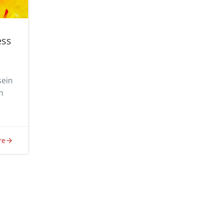
ess
sein
n
re