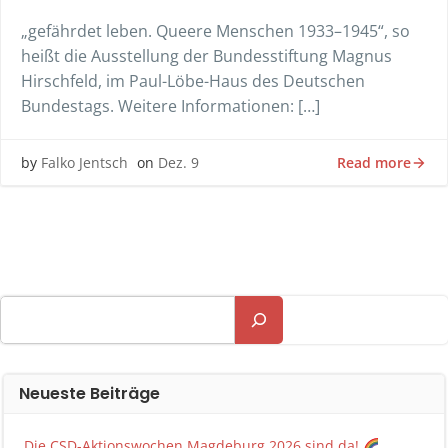
„gefährdet leben. Queere Menschen 1933–1945“, so
heißt die Ausstellung der Bundesstiftung Magnus
Hirschfeld, im Paul-Löbe-Haus des Deutschen
Bundestags. Weitere Informationen: […]
Read more
by
Falko Jentsch
on
Dez. 9
Suchen
Neueste Beiträge
Die CSD-Aktionswochen Magdeburg 2026 sind da!