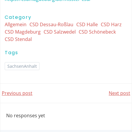
Category
Allgemein
CSD Dessau-Roßlau
CSD Halle
CSD Harz
CSD Magdeburg
CSD Salzwedel
CSD Schönebeck
CSD Stendal
Tags
SachsenAnhalt
Post
Post
Previous post
Next post
navigation
navigatio
No responses yet