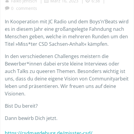
|
|
|
Falko Jentsch
März 16, 2023
6:38
0
comments
In Kooperation mit JC Radio und dem Boys’n’Beats wird
es in diesem Jahr eine großangelegte Fahndung nach
Menschen geben, welche in mehreren Runden um den
Titel »Miss*ter CSD Sachsen-Anhalt« kämpfen.
In den verschiedenen Challenges meistern die
Bewerber*innen dabei erste kleine Interviews oder
auch Talks zu queeren Themen. Besonders wichtig ist
uns, dass du deine eigene Vision von Communityarbeit
leben und präsentieren. Wir freuen uns auf deine
Visionen.
Bist Du bereit?
Dann bewirb Dich jetzt.
https://csdmagdeburg.de/misster-csd/