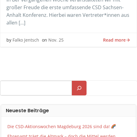
großer Freude die erste umfassende CSD Sachsen-
Anhalt Konferenz. Hierbei waren Vertreter*innen aus
allen […]
Read more
by
Falko Jentsch
on
Nov. 25
Suchen
Neueste Beiträge
Die CSD-Aktionswochen Magdeburg 2026 sind da!
Ehrenamt trägt die Altmark – doch die Mittel werden