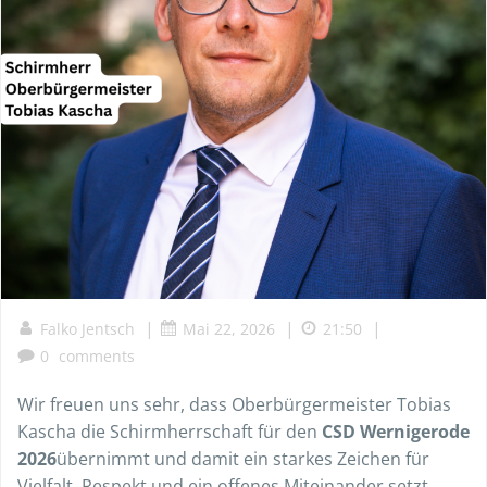
|
|
|
Falko Jentsch
Mai 22, 2026
21:50
0
comments
Wir freuen uns sehr, dass Oberbürgermeister Tobias
Kascha die Schirmherrschaft für den
CSD Wernigerode
2026
übernimmt und damit ein starkes Zeichen für
Vielfalt, Respekt und ein offenes Miteinander setzt.