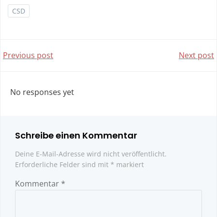
CSD
Post
Post
Previous post
Next post
navigation
navigatio
No responses yet
Schreibe einen Kommentar
Deine E-Mail-Adresse wird nicht veröffentlicht.
Erforderliche Felder sind mit
*
markiert
Kommentar
*