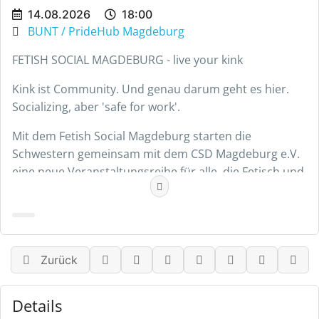
14.08.2026
18:00
BUNT / PrideHub Magdeburg
FETISH SOCIAL MAGDEBURG - live your kink
Kink ist Community. Und genau darum geht es hier.
Socializing, aber 'safe for work'.
Mit dem Fetish Social Magdeburg starten die
Schwestern gemeinsam mit dem CSD Magdeburg e.V.
eine neue Veranstaltungsreihe für alle, die Fetisch und
Kink sichtbar, respektvoll und ohne Scham leben
wollen.
Wir treffen uns zum Kennenlernen, Austauschen und
Vernetzen - offen für Neugierige, Einsteiger*innen und
Zurück
erfahrene Szene-Menschen.
Ohne Kink-Shaming. Ohne Gatekeeping. Ohne Urteil.
Details