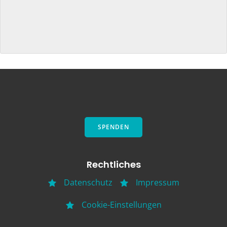
SPENDEN
Rechtliches
Datenschutz
Impressum
Cookie-Einstellungen