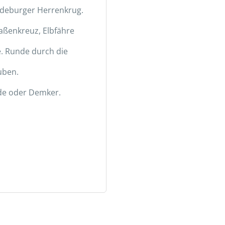
gdeburger Herrenkrug.
aßenkreuz, Elbfähre
. Runde durch die
uben.
de oder Demker.